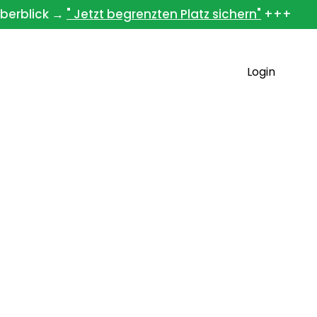
berblick →
" Jetzt begrenzten Platz sichern"
+++
books
Team
Kontakt
Login