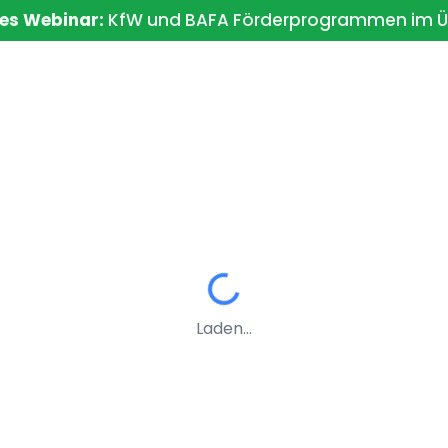
es Webinar:
KfW und BAFA Förderprogrammen im Ü
Unser
e
Sanierung
Blog
Videos
Work
Service
Laden...