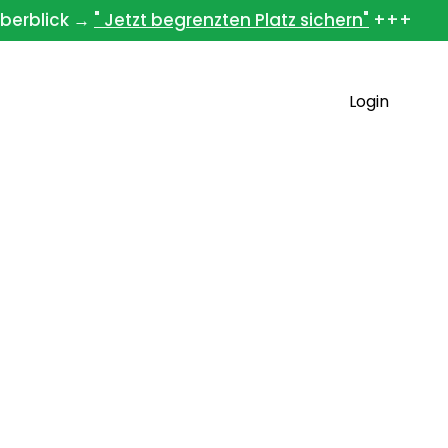
berblick →
" Jetzt begrenzten Platz sichern"
+++
books
Team
Kontakt
Login