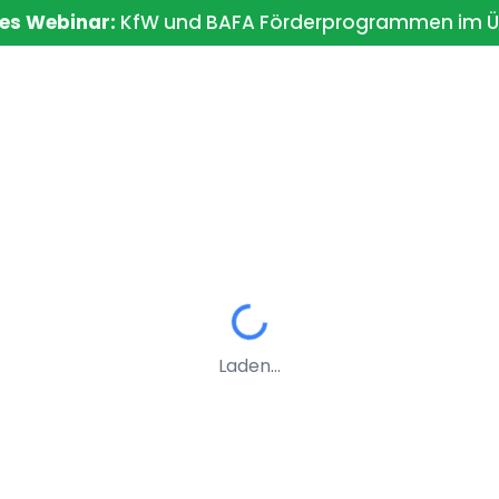
es Webinar:
KfW und BAFA Förderprogrammen im Ü
Unser
e
Sanierung
Blog
Videos
Work
Service
Laden...