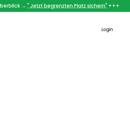
berblick →
" Jetzt begrenzten Platz sichern"
+++
books
Team
Kontakt
Login