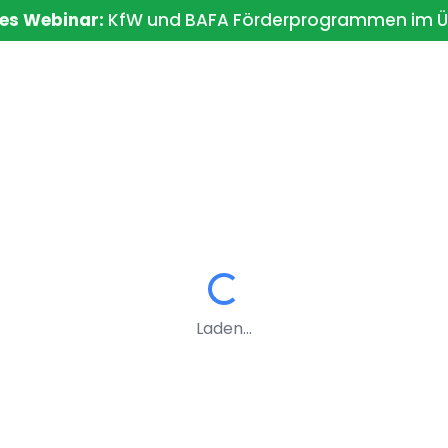
es Webinar:
KfW und BAFA Förderprogrammen im Ü
Unser
e
Sanierung
Blog
Videos
Work
Service
Laden...