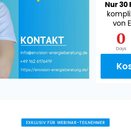
Nur 30 
kompli
von E
0
Days
Ko
EXKLUSIV FÜR WEBINAR-TEILNEHMER