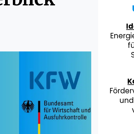
Id
Energi
f
K
Förder
und