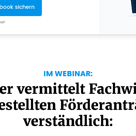
book sichern
er!
IM WEBINAR:
er vermittelt Fachw
estellten Förderant
verständlich: