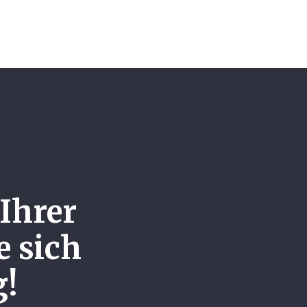
 Ihrer
e sich
g!