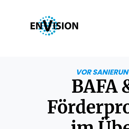
VOR SANIERUN
BAFA 
​Förderp
im Übe