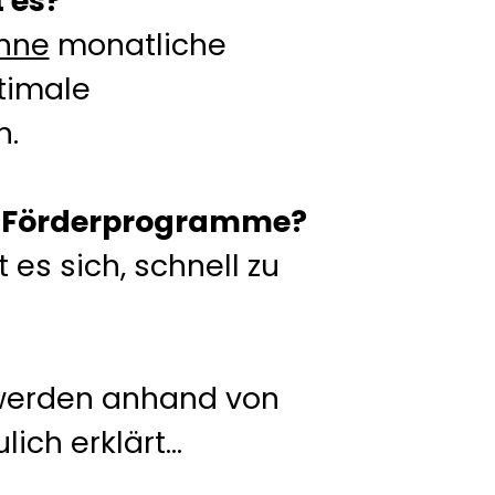
 es?
hne
monatliche
timale
n.
e Förderprogramme?
es sich, schnell zu
 werden anhand von
ch erklärt...