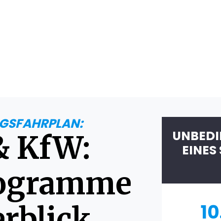
GSFAHRPLAN:
UNBEDI
& KfW:
EINES
rogramme
10
rblick