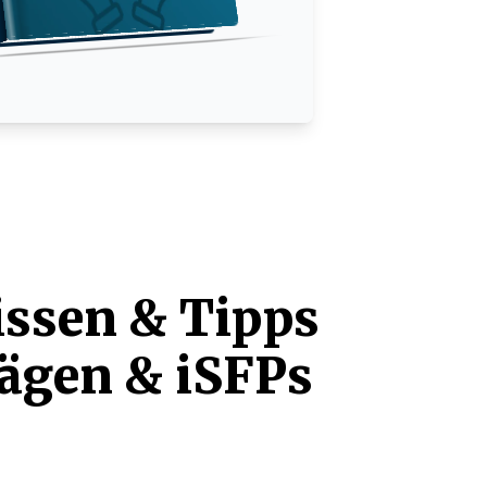
issen & Tipps
rägen & iSFPs